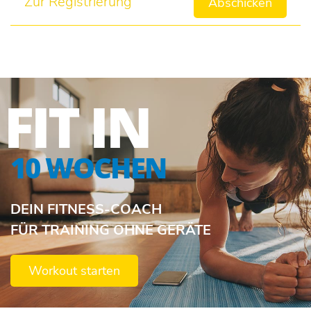
Zur Registrierung
Abschicken
FIT IN
10 WOCHEN
DEIN FITNESS-COACH
FÜR TRAINING OHNE GERÄTE
Workout starten