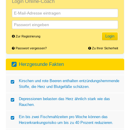
Login Online-Coach
Risikofaktoren
Schütze Dein Herz
Bewegungsmangel
Login
Zur Registrierung
Übergewicht
Passwort vergessen?
Zu Ihrer Sicherheit
Ungesunde Ernährung
Regelmäßiges Training senkt den Bluthochdruck ähnlich wie
Herzgesunde Fakten
Rauchen
manches Medikament.
Stress
Kirschen und rote Beeren enthalten entzündungshemmende
Stoffe, die Herz und Blutgefäße schützen.
Schlafmangel
Depressionen belasten das Herz ähnlich stark wie das
Bluthochdruck
Rauchen.
Blutwerte
Ein bis zwei Fischmahlzeiten pro Woche können das
Herzerkrankungsrisiko um bis zu 40 Prozent reduzieren.
Selbst-Check