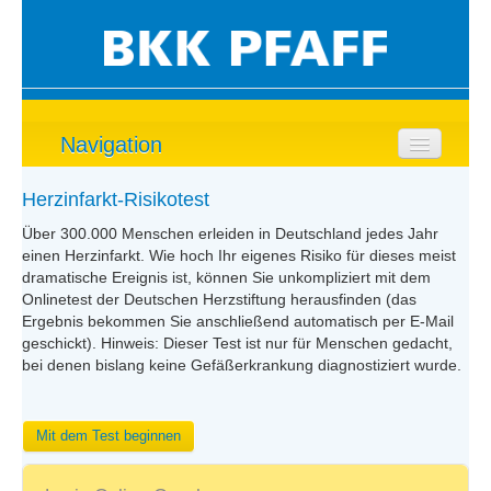
Navigation
Startseite
Herzinfarkt-Risikotest
Über 300.000 Menschen erleiden in Deutschland jedes Jahr
Rund ums Herz
einen Herzinfarkt. Wie hoch Ihr eigenes Risiko für dieses meist
dramatische Ereignis ist, können Sie unkompliziert mit dem
Das Herz
Onlinetest der Deutschen Herzstiftung herausfinden (das
Ergebnis bekommen Sie anschließend automatisch per E-Mail
Herzgesund am
geschickt). Hinweis: Dieser Test ist nur für Menschen gedacht,
Arbeitsplatz
bei denen bislang keine Gefäßerkrankung diagnostiziert wurde.
Herz in Gefahr
Frauenherzen schlagen
Mit dem Test beginnen
anders