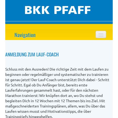
Navigation
Startseite
ANMELDUNG ZUM LAUF-COACH
Lauf-Coach
Rund ums Laufen
Schluss mit den Ausreden! Die richtige Zeit mit dem Laufen zu
beginnen oder regelmäßiger und systematischer zu trainieren
Selbst-Check
ist genau jetzt! Der Lauf-Coach unterstützt Dich dabei - Schritt
für Schritt. Egal ob Du Anfänger bist, bereits erste
Lauf-Distanzen
Lauferfahrungen gesammelt hast, oder für den nächsten
Marathon trainierst: Wir knüpfen dort an, wo Du stehst und
Lauf-Events
begleiten Dich in 12 Wochen mit 12 Themen bis ins Ziel. Mit
maßgeschneiderten Trainingsplänen, allem, was Du über das
Laufen wissen musst und Motivationstipps, die über
Trainingstiefs hinweghelfen.