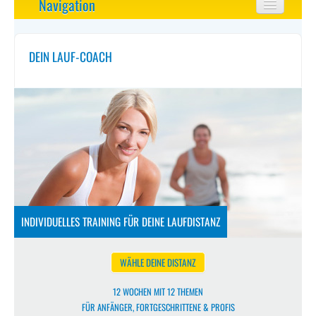
Navigation
Startseite
DEIN LAUF-COACH
Lauf-Coach
Rund ums Laufen
Selbst-Check
Lauf-Distanzen
Lauf-Events
INDIVIDUELLES TRAINING FÜR DEINE LAUFDISTANZ
WÄHLE DEINE DISTANZ
12 WOCHEN MIT 12 THEMEN
FÜR ANFÄNGER, FORTGESCHRITTENE & PROFIS