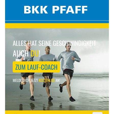
ALLES HAT SEINE GESCHWINDIGKEIT
AUCH
DU
!
ZUM LAUF-COACH
MELDE DICH JETZT
KOSTENLOS
AN!