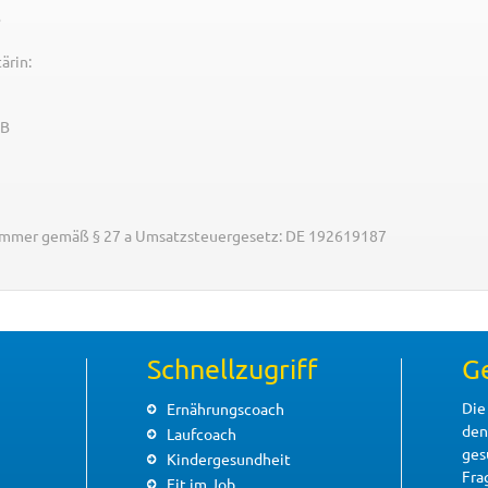
B
ärin:
 B
ummer gemäß § 27 a Umsatzsteuergesetz: DE 192619187
Schnellzugriff
G
Die
Ernährungscoach
den
Laufcoach
ges
Kindergesundheit
Fra
Fit im Job