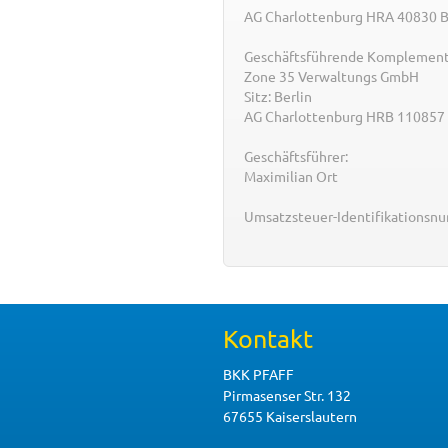
AG Charlottenburg HRA 40830 
Geschäftsführende Komplement
Zone 35 Verwaltungs GmbH
Sitz: Berlin
AG Charlottenburg HRB 110857
Geschäftsführer:
Maximilian Ort
Umsatzsteuer-Identifikationsn
Kontakt
BKK PFAFF
Pirmasenser Str. 132
67655 Kaiserslautern