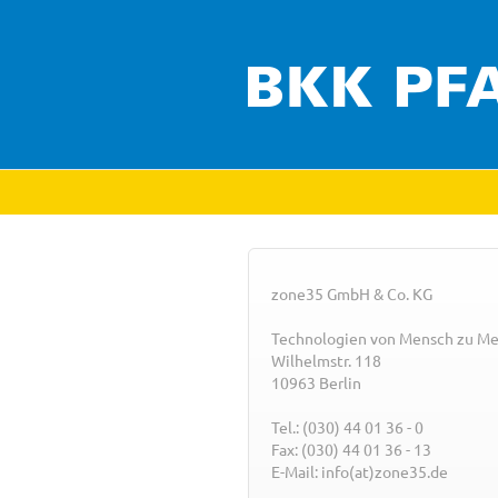
zone35 GmbH & Co. KG
Technologien von Mensch zu M
Wilhelmstr. 118
10963 Berlin
Tel.: (030) 44 01 36 - 0
Fax: (030) 44 01 36 - 13
E-Mail: info(at)zone35.de